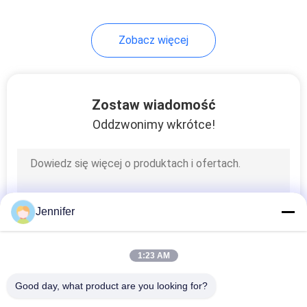
21
Zobacz więcej
Zestawy suwnic
Zostaw wiadomość
Oddzwonimy wkrótce!
10
Żuraw
Jennifer
1:23 AM
Good day, what product are you looking for?