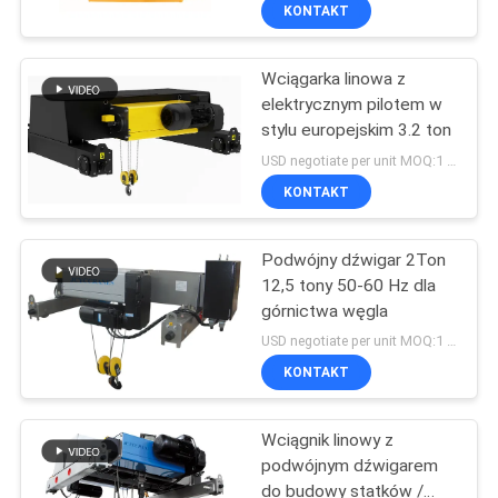
KONTROLA
KONTAKT
JAKOŚCI
Wciągarka linowa z
12
elektrycznym pilotem w
SKONTAKTUJ
stylu europejskim 3.2 ton
Podwójny dźwigar
SIĘ
USD negotiate per unit MOQ:1 jednostka
dźwigarowy
Z
KONTAKT
NAMI
Podwójny dźwigar 2Ton
12,5 tony 50-60 Hz dla
POPROSIĆ
górnictwa węgla
11
O
USD negotiate per unit MOQ:1 jednostka
KONTAKT
WYCENĘ
Podnośnik nożny
Wciągnik linowy z
SITEMAP
podwójnym dźwigarem
do budowy statków /