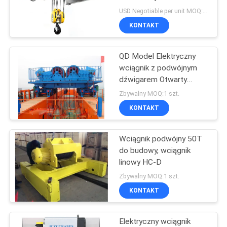
energetyki wodnej 10 t
POLITYKA
USD Negotiable per unit MOQ:1 szt.
20 t 30 t
KONTAKT
PRYWATNOŚCI
17
Wciągnik
QD Model Elektryczny
wciągnik z podwójnym
łańcuchowy
dźwigarem Otwarty
wózek wciągarki do
przeciwwybuchowy
Zbywalny MOQ:1 szt.
żurawia mostowego
KONTAKT
550T
Wciągnik podwójny 50T
60
do budowy, wciągnik
Wciągarki
linowy HC-D
Zbywalny MOQ:1 szt.
elektryczne
KONTAKT
Elektryczny wciągnik