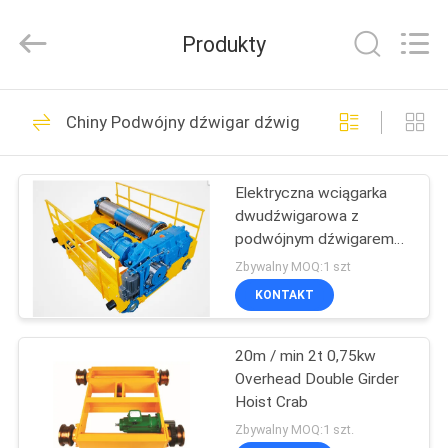
Shanyan
Crane
Machinery
Produkty
Co.,
Ltd..
All
Rights
DOM
Reserved.
219
Chiny Podwójny dźwigar dźwigarowy
Elektryczny wciągnik
PRODUKTY
linowy
Elektryczna wciągarka
dwudźwigarowa z
O
podwójnym dźwigarem
NAS
5T
Zbywalny MOQ:1 szt
KONTAKT
98
WYCIECZKA
Elektryczny wciągnik
20m / min 2t 0,75kw
PO
Overhead Double Girder
FABRYCE
łańcuchowy
Hoist Crab
Zbywalny MOQ:1 szt.