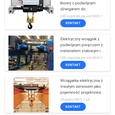
linowy z podwójnym
dźwigarem do
32
podnoszenia towarów do
USD negotiate per unit MOQ:1 jednostka
50 ton
KONTAKT
Suwnica
Elektryczny wciągnik z
podwójnym poręczem z
materiałem stalowym i
niestandardowym
USD negotiate per unit MOQ:1 jednostka
kolorem
KONTAKT
36
Wciągarka elektryczna z
Wózek jezdny
trwałym serwisem jako
pojemność projektowa
JCYC
Zbywalny MOQ:1 szt.
KONTAKT