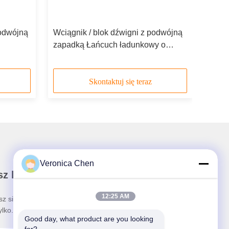
podwójną
Wciągnik / blok dźwigni z podwójną
zapadką Łańcuch ładunkowy o
y
wysokiej wytrzymałości G80
Skontaktuj się teraz
Veronica Chen
z biuletyn
12:25 AM
sz się do naszego newslettera, aby uzyskać zniżki i
ylko.
Good day, what product are you looking 