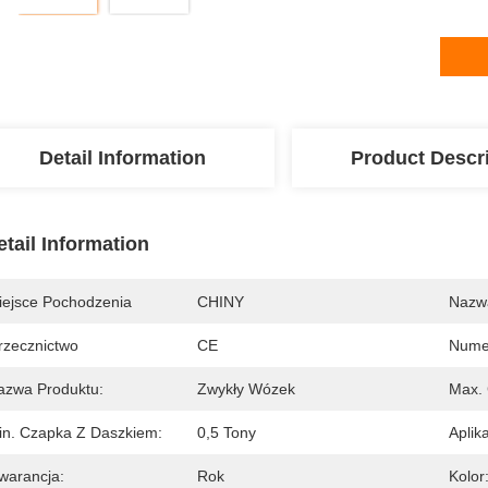
Detail Information
Product Descr
etail Information
iejsce Pochodzenia
CHINY
Nazw
rzecznictwo
CE
Nume
azwa Produktu:
Zwykły Wózek
Max.
in. Czapka Z Daszkiem:
0,5 Tony
Aplika
warancja:
Rok
Kolor