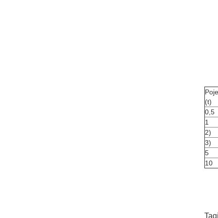
Poj
(t)
0,5
1
2)
3)
5
10
Tag