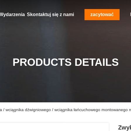
Wydarzenia
Skontaktuj się z nami
zacytować
PRODUCTS DETAILS
a / wciągnika dźwigniowego / wciągnika łańcuchowego montowanego na 
Zwyk