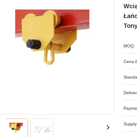
Wcią
Łańc
Tony
MOQ:
Cena £
Standa
Deliver
Payme
Supply