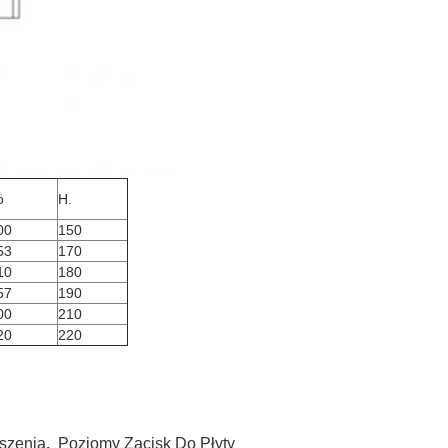
o
H.
00
150
53
170
10
180
57
190
00
210
20
220
szenia
,
Poziomy Zacisk Do Płyty