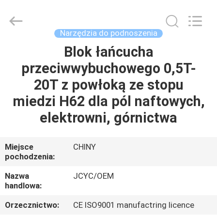
Shanyan
Crane
Machinery
Co.,
Ltd..
Narzędzia do podnoszenia
All
Rights
Blok łańcucha
DOM
Reserved.
przeciwwybuchowego 0,5T-
PRODUKTY
20T z powłoką ze stopu
miedzi H62 dla pól naftowych,
O
elektrowni, górnictwa
NAS
Miejsce
CHINY
pochodzenia:
WYCIECZKA
PO
Nazwa
JCYC/OEM
handlowa:
FABRYCE
Orzecznictwo:
CE ISO9001 manufactring licence