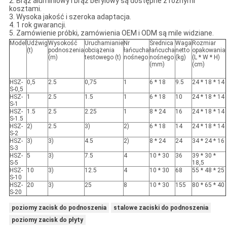
2. Brąz aluminiowy i brąz berylowy są dostępne z różnymi
kosztami.
3. Wysoka jakość i szeroka adaptacja.
4. 1 rok gwarancji.
5. Zamówienie próbki, zamówienia OEM i ODM są mile widziane.
Model
Udźwig
Wysokość
Uruchamianie
Nr
Średnica
Waga
Rozmiar
(t)
podnoszenia
obciążenia
łańcucha
łańcucha
netto
opakowania
(m)
testowego (t)
nośnego
nośnego
(kg)
(L * W * H)
(mm)
(cm)
HSZ-
0,5
2.5
0,75
1
6 * 18
9.5
24 * 18 * 14
S-0,5
HSZ-
1
2.5
1.5
1
6 * 18
10
24 * 18 * 14
S-1
HSZ-
1.5
2.5
2.25
1
8 * 24
16
24 * 18 * 14
S-1.5
HSZ-
2)
2.5
3)
2)
6 * 18
14
24 * 18 * 14
S-2
HSZ-
3)
3)
4.5
2)
8 * 24
24
34 * 24 * 16
S-3
HSZ-
5
3)
7.5
4
10 * 30
36
39 * 30 *
S-5
18,5
HSZ-
10
3)
12.5
4
10 * 30
68
55 * 48 * 25
S-10
HSZ-
20
3)
25
8
10 * 30
155
80 * 65 * 40
S-20
poziomy zacisk do podnoszenia
stalowe zaciski do podnoszenia
poziomy zacisk do płyty