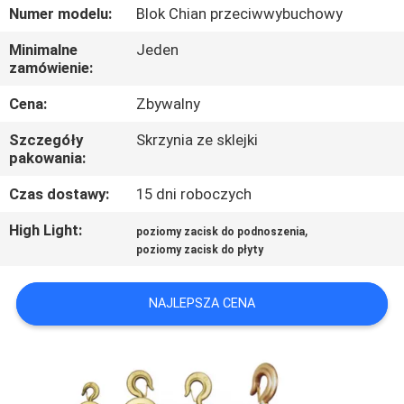
KONTROLA
Numer modelu:
Blok Chian przeciwwybuchowy
JAKOŚCI
Minimalne
Jeden
zamówienie:
SKONTAKTUJ
Cena:
Zbywalny
SIĘ
Szczegóły
Skrzynia ze sklejki
Z
pakowania:
NAMI
Czas dostawy:
15 dni roboczych
High Light:
,
poziomy zacisk do podnoszenia
AKTUALNOŚCI
poziomy zacisk do płyty
POPROSIĆ
NAJLEPSZA CENA
O
WYCENĘ