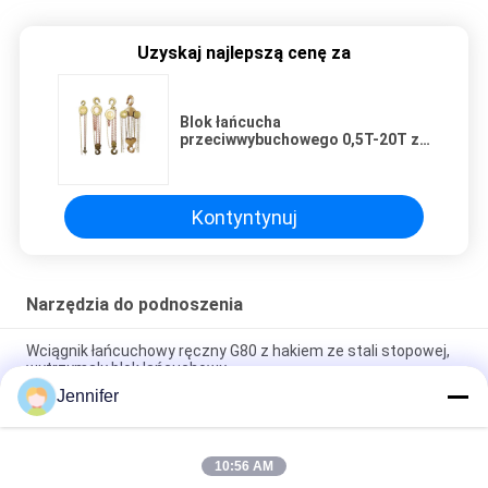
Uzyskaj najlepszą cenę za
Blok łańcucha
przeciwwybuchowego 0,5T-20T z
powłoką ze stopu miedzi H62 dla
pól naftowych, elektrowni,
górnictwa
Kontyntynuj
Narzędzia do podnoszenia
Wciągnik łańcuchowy ręczny G80 z hakiem ze stali stopowej,
wytrzymały blok łańcuchowy
Jennifer
Stały automatyczny podnośnik magnetyczny 1 tona - 5 ton
Temperatura pracy ＜ 80 ℃
10:56 AM
Podwójny zacisk do blachy stalowej do pojedynczych lub wielu